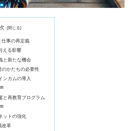
次
と仕事の再定義
に与える影響
義と新たな機会
付のかたちの必要性
インカムの導入
声
援と再教育プログラム
声
ネットの強化
識改革