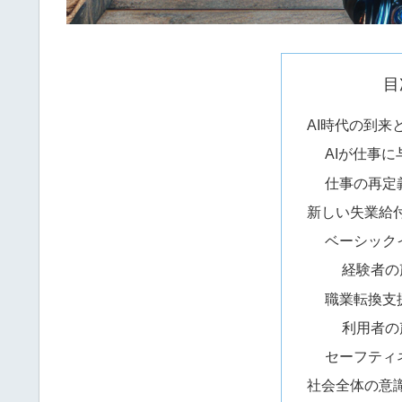
目
AI時代の到来
AIが仕事
仕事の再定
新しい失業給
ベーシック
経験者の
職業転換支
利用者の
セーフティ
社会全体の意