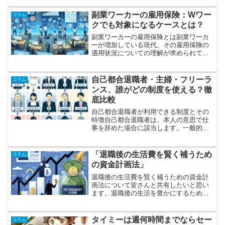
供、職業相談、能力診断、セミナーの開
催など職業に関する各種サービスを無料
副業ワーカーの雇用保険：Wワー
コラム
で提供しています。求職者に...
クでも対象になるケースとは？
副業ワーカーの雇用保険とは副業ワーカ
ーが増加している現代、その雇用保険の
適用状況についての理解が求められてい
ます。本記事では、副業を持つワーカー
が雇用保険の対象となるケースを詳しく
解説します。副業ワーカーが雇用保険を
自己都合退職者・主婦・フリーラ
コラム
受ける条件雇用保険の基本...
ンス、誰がどの制度を使える？徹
底比較
自己都合退職者が利用できる制度とその
特徴自己都合退職者は、本人の意思で仕
事を辞めた場合に該当します。一般的
に、退職後に受けられる制度には失業保
険（雇用保険の基本手当）があります。
失業保険は、離職の理由が自己都合であ
「退職後の生活費を賢く補うため
コラム
っても一定の条件を満たせば...
の資金計画法」
退職後の生活費を賢く補うための資金計
画法について皆さんと共有したいと思い
ます。退職後の生活を豊かにするために
は、しっかりとした資金計画が必要で
す。計画的に資金を準備し、賢く運用す
ることで、安定した生活を送ることがで
タイミーは週何時間までならセー
コラム