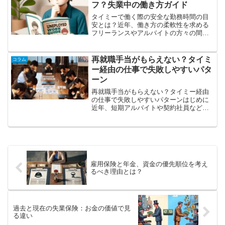
きます。ここでは、具体的な...
フ？失業中の働き方ガイド
タイミーで働く際の安全な勤務時間の目
安とは？近年、働き方の柔軟性を求める
フリーランスやアルバイトの方々の間で
人気の「タイミー」。短時間での勤務や
自分のライフスタイルに合わせた働き方
ができる一方で、週何時間までなら安全
再就職手当がもらえない？タイミ
コラム
に働けるのかについても気...
ー経由の仕事で失敗しやすいパタ
ーン
再就職手当がもらえない？タイミー経由
の仕事で失敗しやすいパターンはじめに
近年、短期アルバイトや契約社員など多
様な働き方が広がる中で、タイミーなど
のプラットフォームを利用して仕事を探
す人も増えています。しかし、タイミー
経由の仕事には注意点も多...
雇用保険と年金、資金の優先順位を考え
るべき理由とは？
過去と現在の失業保険：お金の価値で見
る違い