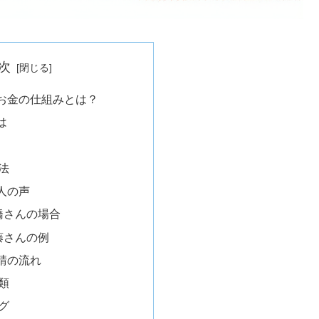
次
お金の仕組みとは？
は
法
人の声
橋さんの場合
藤さんの例
請の流れ
類
グ