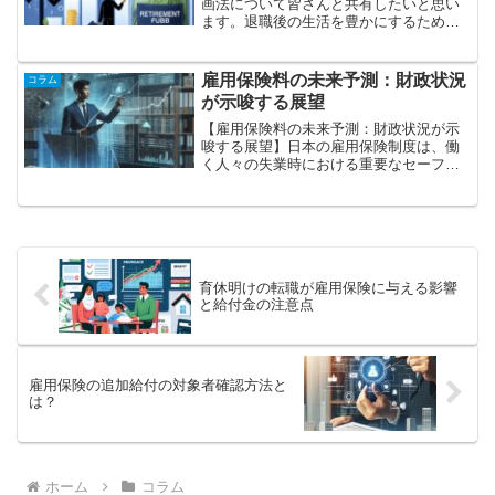
画法について皆さんと共有したいと思い
ます。退職後の生活を豊かにするために
は、しっかりとした資金計画が必要で
す。計画的に資金を準備し、賢く運用す
ることで、安定した生活を送ることがで
雇用保険料の未来予測：財政状況
コラム
きます。ここでは、具体的な...
が示唆する展望
【雇用保険料の未来予測：財政状況が示
唆する展望】日本の雇用保険制度は、働
く人々の失業時における重要なセーフテ
ィネットとして、経済社会において大切
な役割を果たしています。しかし、少子
高齢化や産業構造の変化、日本経済の成
長停滞など、多くの複合的...
育休明けの転職が雇用保険に与える影響
と給付金の注意点
雇用保険の追加給付の対象者確認方法と
は？
ホーム
コラム