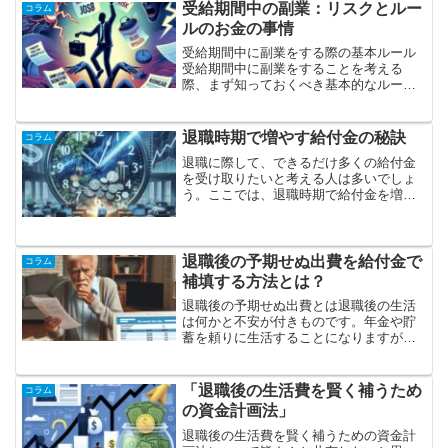
背後にはどのような意図があったのかを
受給期間中の副業：リスクとルー
コラム
探ることによって、雇用保...
ルのお金の事情
受給期間中に副業をする際の基本ルール
受給期間中に副業をすることを考える
際、まず知っておくべき基本的なルール
があります。特に、失業保険などの公的
な給付を受けている場合には、ルールの
把握が不可欠です。基本的には、収入が
退職時期で増やす給付金の秘訣
コラム
発生する活動が制限されるこ...
退職に際して、できるだけ多くの給付金
を受け取りたいと考える人は多いでしょ
う。ここでは、退職時期で給付金を増や
すための秘訣をご紹介します。体験談や
専門家の意見を交えて、具体的なステッ
プや注意点を詳しく解説します。給付金
を増やすための基本的な考...
退職後の予期せぬ出費を給付金で
コラム
補填する方法とは？
退職後の予期せぬ出費とは退職後の生活
は何かと不安が付きものです。年金や貯
蓄を頼りに生活することになりますが、
思わぬ出費に備えておくことは重要で
す。ここでは、退職後に頻繁に発生する
可能性のある予期せぬ出費について、具
「退職後の生活費を賢く補うため
コラム
体的に説明します。例えば、...
の資金計画法」
退職後の生活費を賢く補うための資金計