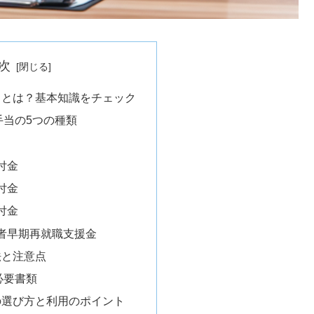
次
当とは？基本知識をチェック
手当の5つの種類
付金
付金
付金
年者早期再就職支援金
法と注意点
必要書類
の選び方と利用のポイント