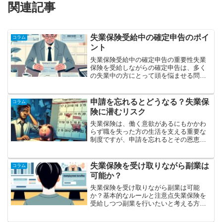
関連記事
失業保険受給中の確定申告のポイ
コラム
ント
失業保険受給中の確定申告の重要性失業
保険を受給しながらの確定申告は、多く
の失業中の方にとって頭を悩ませる問題
です。しかし、正しい情報をしっかり押
さえ、適切に対応することで、不安を回
避し、利点を最大限に活用することがで
申請を忘れるとどうなる？失業保
コラム
きます。失業保険は課税対...
険に潜むリスク
失業保険は、働く意欲があるにもかかわ
らず職を失った方の生活を支える重要な
制度ですが、申請を忘れるとその恩恵を
受けられない可能性があります。そのた
め、失業保険に申請するプロセス、およ
び申請を忘れた場合のリスクについて詳
失業保険を受け取りながら副業は
コラム
細に理解することが重要で...
可能か？
失業保険を受け取りながら副業は可能
か？基本的なルールと注意点失業保険を
受給しつつ副業を行いたいと考える方は
増えています。しかし、実際にはどのよ
うな条件や制約があるのか、詳しいルー