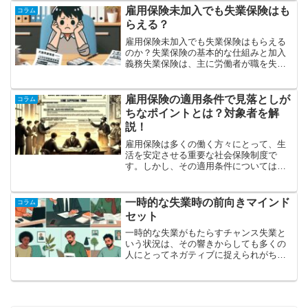
ルについて理解しておくことが重要で
雇用保険未加入でも失業保険はも
コラム
す。本記事では、失業保険を受...
らえる？
雇用保険未加入でも失業保険はもらえる
のか？失業保険の基本的な仕組みと加入
義務失業保険は、主に労働者が職を失っ
た際に一定期間、生活の保障を目的とし
て支給される制度です。日本の雇用保険
制度では、一定の条件を満たす労働者は
雇用保険の適用条件で見落としが
コラム
原則として雇用保険に加入...
ちなポイントとは？対象者を解
説！
雇用保険は多くの働く方々にとって、生
活を安定させる重要な社会保険制度で
す。しかし、その適用条件については見
落としがちなポイントが多々あります。
この記事では特に対象者について詳しく
解説し、経験者の声も交えながら具体的
一時的な失業時の前向きマインド
コラム
な条件や事例について掘り下...
セット
一時的な失業がもたらすチャンス失業と
いう状況は、その響きからしても多くの
人にとってネガティブに捉えられがちで
す。しかし、その一方で、それは新たな
可能性や成長の機会と捉えることもでき
ます。実際、多くの人々が人生の転機と
して一時的な失業を利用し...