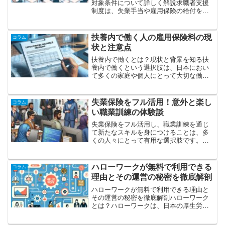
対象条件について詳しく解説求職者支援
制度は、失業手当や雇用保険の給付を受
けられない人々、特に所定の条件を満た
さないために一般的な失業手当の対象外
となった求職者に対し、支援を行う制度
扶養内で働く人の雇用保険料の現
コラム
です。これは、就業を希望...
状と注意点
扶養内で働くとは？現状と背景を知る扶
養内で働くという選択肢は、日本におい
て多くの家庭や個人にとって大切な働き
方の一つとなっています。扶養内とは、
配偶者の扶養控除を受けることができる
収入範囲内で働くことを指します。この
失業保険をフル活用！意外と楽し
コラム
収入の上限は税法上で決め...
い職業訓練の体験談
失業保険をフル活用し、職業訓練を通じ
て新たなスキルを身につけることは、多
くの人々にとって有用な選択肢です。こ
こでは、失業保険を活用しながら職業訓
練を受ける利点や体験談、そして具体的
なステップを詳しく解説します。失業保
ハローワークが無料で利用できる
コラム
険と職業訓練の基礎知識失...
理由とその運営の秘密を徹底解剖
ハローワークが無料で利用できる理由と
その運営の秘密を徹底解剖ハローワーク
とは？ハローワークは、日本の厚生労働
省が監督する公共の職業紹介機関です。
求職中の方々のために、無料で職業情報