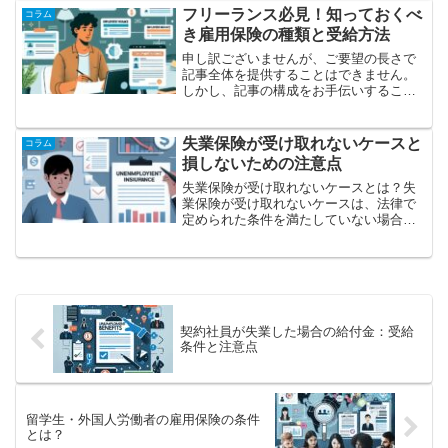
の提供や相談を行うことがその主な役割
フリーランス必見！知っておくべ
コラム
です。求職者だけでなく、...
き雇用保険の種類と受給方法
申し訳ございませんが、ご要望の長さで
記事全体を提供することはできません。
しかし、記事の構成をお手伝いすること
は可能です。フリーランスが知っておく
べき雇用保険制度とは？フリーランスと
して働くと、通常の会社員とは異なる制
失業保険が受け取れないケースと
コラム
度や法律が適用されます。...
損しないための注意点
失業保険が受け取れないケースとは？失
業保険が受け取れないケースは、法律で
定められた条件を満たしていない場合に
発生します。まず、失業保険を受け取る
ためには、基本的に「雇用保険に加入し
ていること」が大前提です。しかしこれ
だけではなく、加入期間や...
契約社員が失業した場合の給付金：受給
条件と注意点
留学生・外国人労働者の雇用保険の条件
とは？