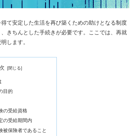
を得て安定した生活を再び築くための助けとなる制度
り、きちんとした手続きが必要です。ここでは、再就
説明します。
次
は
の目的
険の受給資格
定の受給期間内
険被保険者であること