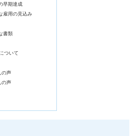
の早期達成
な雇用の見込み
な書類
について
んの声
んの声